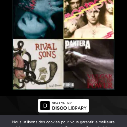
COPYRIGHT ALL RIGHTS RESERVED - LES AIRS À VIF -
Nous utilisons des cookies pour vous garantir la meilleure
2021 ©